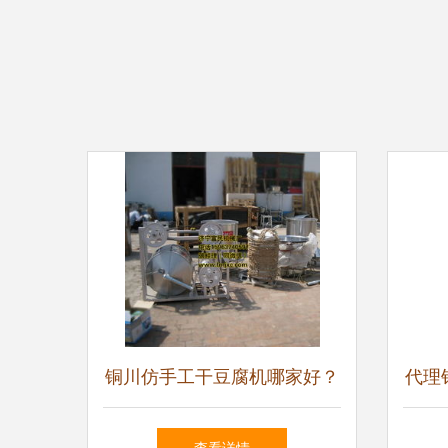
铜川仿手工干豆腐机哪家好？
代理
自动抽脑定时压皮，诚招代理