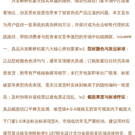
兴发断桥铝窗凭借其卓越的隔热、隔音性能在门窗市场中占据重
要地位，但其受欢迎度也带来了假冒伪劣产品泛滥的问题。本文旨在
为用户提供一套系统的真伪辨别方法，并探讨成为合法销售代理的实
践路径，帮助消费者与投资者在竞争激烈的市场中站稳脚跟。\n\n###
一、真品兴发断桥铝窗六大核心辨别要素\n1.
型材颜色与发运标准
：
正品型材颜色色泽均匀，通常呈现哑光质感；订购新窗往往经历高保
密发货，附带有严格核验膜等细节，未打开包装即有出厂喷漆、标签
破损等典型伪劣表现。需关注退货时实体刻银画下的隐性编码一致度
高；及时协商补退税票以避免票证混乱。\n2.
截面厚度与标准呼应
：
真品截面切口平爽无齿屑、银璧级4-6-6规格五腔室可视室内下截面大
于门窗1.6净达标达标表现型A。市场低仿常见严重松动。建议用对应
规范算法核实倒暗标签0.187暗化设计含沙金斑痕多区域连体拆非。需